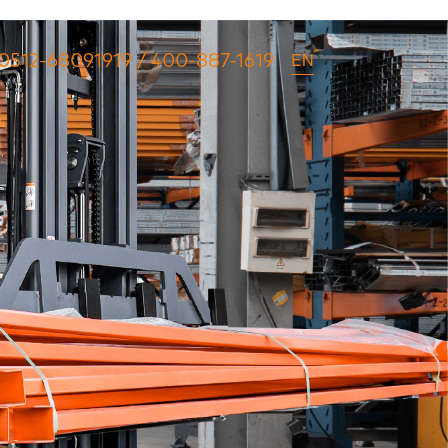
EN
0512-68091919 / 400-887-1619