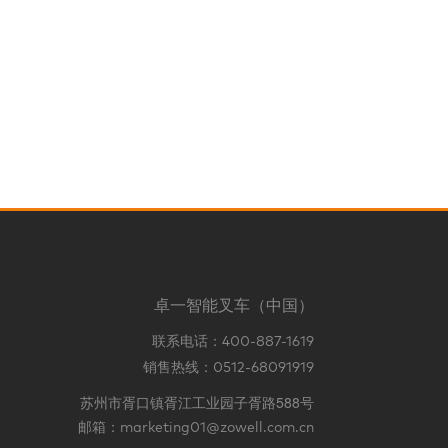
卓一智能叉车（中国）
联系电话：
400-887-1619
销售热线：
0512-68091919
苏州市胥口镇胥江工业园子胥路588号
邮箱：
marketing01@zowell.com.cn