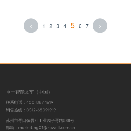
5
1
2
3
4
6
7
卓一智能叉车（中国）
联系电话：
400-887-1619
销售热线：
0512-68091919
苏州市胥口镇胥江工业园子胥路588号
邮箱：
marketing01@zowell.com.cn