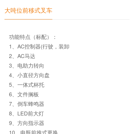
大吨位前移式叉车
功能特点（标配）：
1、AC控制器(行驶，装卸
2、AC马达
3、电助力转向
4、小直径方向盘
5、一体式杯托
6、文件搁板
7、倒车蜂鸣器
8、LED前大灯
9、方向指示器
10、电瓶前推式更换